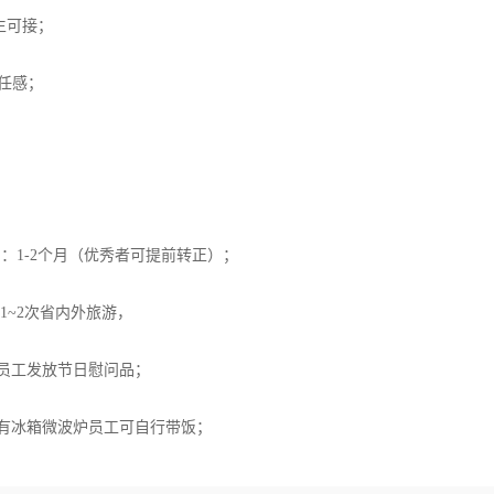
生可接；
责任感；
用期时间：1-2个月（优秀者可提前转正）；
1~2次省内外旅游，
为员工发放节日慰问品；
司有冰箱微波炉员工可自行带饭；